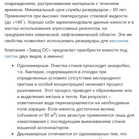
повреждениям, растрескиванию материала с течением
времени. Минимальный срок службы резервуаров – 50 лет.
Применяется при высоких температурах стоковой жидкости
˚
(до +140
). Хорошо себя зарекомендовали данные емкости и в
местах использования агрессивных реагентов, на
предприятиях химической, нефтехимической области. Эти же
свойства позволяют использовать резервуары для
кессонов
.
Компания «Завод ОС» предлагает приобрести емкости под
септик
двух видов, а именно:
Однокамерные. Очистка стоков происходит анаэробно,
т.е. бактерии, содержащиеся в отходах при
определенных условиях (отсутствии кислородного
притока и особой концентрации) начинают процесс
разложения. Этот процесс приводит к образованию ила
и выделению метана и тепла. Как результат –
осветленная вода перенаправляется на необходимые
поля аэрации. Если емкость достаточна велика
3
(объемом от 50 м
) она зачастую применяется лишь для
накапливания с последующим выкачиванием стоков
машиной ассенизатором.
Двухкамерные отличаются от однокамерных тем, что