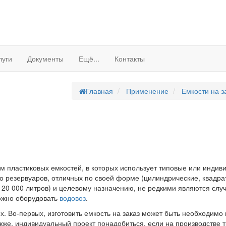
луги
Документы
Ещё...
Контакты
Главная
Применение
Емкости на з
 пластиковых емкостей, в которых использует типовые или индиви
во резервуаров, отличных по своей форме (цилиндрические, квадр
 20 000 литров) и целевому назначению, не редкими являются случ
ожно оборудовать
водовоз
.
ях. Во-первых, изготовить емкость на заказ может быть необходим
кже, индивидуальный проект понадобиться, если на производстве 